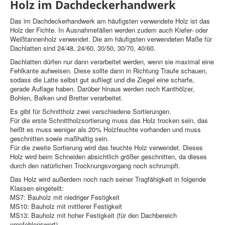
Holz im Dachdeckerhandwerk
Das im Dachdeckerhandwerk am häufigsten verwendete Holz ist das
Holz der Fichte. In Ausnahmefällen werden zudem auch Kiefer- oder
Weißtannenholz verwendet. Die am häufigsten verwendeten Maße für
Dachlatten sind 24/48, 24/60, 30/50, 30/70, 40/60.
Dachlatten dürfen nur dann verarbeitet werden, wenn sie maximal eine
Fehlkante aufweisen. Diese sollte dann in Richtung Traufe schauen,
sodass die Latte selbst gut aufliegt und die Ziegel eine scharfe,
gerade Auflage haben. Darüber hinaus werden noch Kanthölzer,
Bohlen, Balken und Bretter verarbeitet.
Es gibt für Schnittholz zwei verschiedene Sortierungen.
Für die erste Schnittholzsortierung muss das Holz trocken sein, das
heißt es muss weniger als 20% Holzfeuchte vorhanden und muss
geschnitten sowie maßhaltig sein.
Für die zweite Sortierung wird das feuchte Holz verwendet. Dieses
Holz wird beim Schneiden absichtlich größer geschnitten, da dieses
durch den natürlichen Trocknungsvorgang noch schrumpft.
Das Holz wird außerdem noch nach seiner Tragfähigkeit in folgende
Klassen eingeteilt:
MS7: Bauholz mit niedriger Festigkeit
MS10: Bauholz mit mittlerer Festigkeit
MS13: Bauholz mit hoher Festigkeit (für den Dachbereich
empfehlenswert)