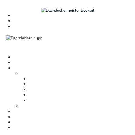
Gerne beraten wir Sie:
Telefon: 02102 / 728 72 87
E-Mail: info@dachdeckermeister-beckert.de
,
Open menu
Startseite
Aktuelles
Referenzen
Leistungen
Steildach
Flachdach
Biberschwanzdeckung
Schieferdach
Klempnerei
Unsere Maschinen
VELUX Dachfenster-Konfigurator
Wissenswertes
Datenschutz
Impressum