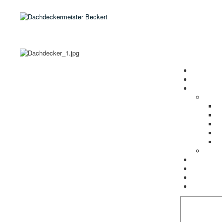
,
Open menu
Startseite
Aktuelles
Referenze
Leist
S
F
B
S
K
Unser
VELUX Dac
Wissensw
Datenschu
Impressu